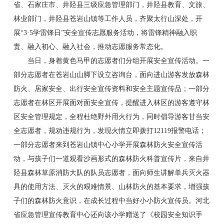
省、石家庄市、井陉县三级应急管理部门，井陉县教育、文旅、
林业部门，井陉县苍岩山镇等工作人员，齐聚太行山深处，开
展“3·5学雷锋日”安全宣传志愿服务活动，将雷锋精神融入职
责、融入初心、融入社会，推动志愿服务常态化。
当日，身着黄色马甲的志愿者们分组开展安全宣传活动。一
部分志愿者在苍岩山山脚下设立咨询台，面向进山游客发放森林
防火、居家安全、出行安全宣传资料和安全主题宣传品；一部分
志愿者在林区开展面对面安全宣传，提醒进入林区的游客遵守林
区安全管理规定，全程杜绝野外用火行为，同时倡导游客甘当安
全志愿者，规劝违规行为，发现火情立即拨打12119报警电话；
一部分志愿者来到苍岩山镇中心小学开展森林防火安全宣传活
动，与孩子们一道观看沙画形式的森林防火科普宣传片，来自井
陉县森林草原消防大队的队员志愿者，面向师生讲解单兵灭火器
具的使用方法、灭火的艰难情景、山林防火的基本要求，增强孩
子们的森林防火意识，在成长过程中当好小小防火宣传员。河北
省应急管理宣传教育中心还向该小学赠送了《校园安全知识手