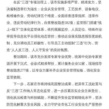
在反“三违”专项治理上，该市实施多维严管、精准发力，坚
决遏制违章行为滋生：企业从安全管理、工艺技术、设备电仪、
检维修作业、劳动纪律五个维度，全面排查违章指挥、违章作
业、违反劳动纪律行为，自查整改隐患582项；监管部门搭建“线
上+线下”立体化监管体系，依托视频监控、人员定位、特殊作业
审批等信息化平台强化动态管控；推动企业落实隐患报告奖励机
制，充分调动员工积极性，引导员工主动抵制“三违”行为，营
造“人人反三违、人人守安全”的良好氛围。
整治期间，该市充分发挥专家专业优势，统筹中化协专家资
源开展下沉式、会诊式精准帮扶，累计服务企业52家，现场指导
整改隐患277项，以专业力量补齐企业安全管理短板，强化安全
监管效能。
下一步，石家庄市将持续巩固整治成果，把异常工况处置与
反“三违”工作纳入常态化监管，进一步压紧压实企业主体责任，
强化执法检查与科技赋能，不断提升安全监管精细化水平，坚决
防范化解重大安全风险，全力守护全市化工行业安全生产形势持