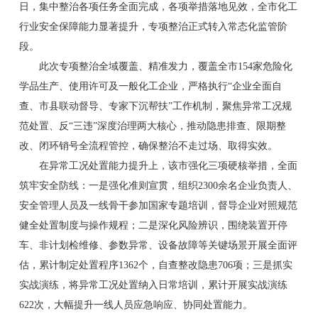
日，集中整治各项任务全面完成，各项举措落地见效，全市化工
行业安全保障能力显著提升，专项整治正式转入常态化监管阶
段。
此次专项整治全域覆盖、精准发力，覆盖全市154家危险化
学品生产、使用许可及一般化工企业，严格执行“企业全面自
查、市县联动督导、专家下沉帮扶”工作机制，聚焦异常工况规
范处置、反“三违”深度治理两大核心，推动隐患排查、限期整
改、闭环销号全流程管控，确保整治不走过场、取得实效。
在异常工况处置能力提升上，该市强化三项硬核举措，全面
筑牢安全防线：一是强化准则宣贯，组织2300余名企业负责人、
安全管理人员及一线骨干参加国家专题培训，督导企业对照规范
健全处置制度与操作规程；二是深化风险辨识，围绕装置开停
车、非计划检维修、参数异常、设备故障等关键场景开展全面评
估，累计制定处置程序1362个，自查整改隐患706项；三是抓实
实战演练，将异常工况处置纳入日常培训，累计开展实战演练
622次，大幅提升一线人员应急响应、协同处置能力。