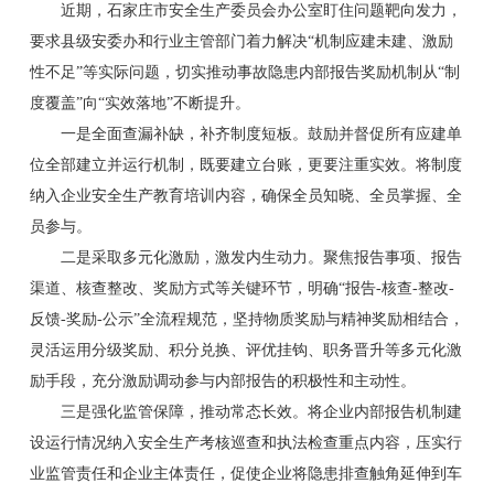
近期，石家庄市安全生产委员会办公室盯住问题靶向发力，
要求县级安委办和行业主管部门着力解决“机制应建未建、激励
性不足”等实际问题，切实推动事故隐患内部报告奖励机制从“制
度覆盖”向“实效落地”不断提升。
一是全面查漏补缺，补齐制度短板。鼓励并督促所有应建单
位全部建立并运行机制，既要建立台账，更要注重实效。将制度
纳入企业安全生产教育培训内容，确保全员知晓、全员掌握、全
员参与。
二是采取多元化激励，激发内生动力。聚焦报告事项、报告
渠道、核查整改、奖励方式等关键环节，明确“报告-核查-整改-
反馈-奖励-公示”全流程规范，坚持物质奖励与精神奖励相结合，
灵活运用分级奖励、积分兑换、评优挂钩、职务晋升等多元化激
励手段，充分激励调动参与内部报告的积极性和主动性。
三是强化监管保障，推动常态长效。将企业内部报告机制建
设运行情况纳入安全生产考核巡查和执法检查重点内容，压实行
业监管责任和企业主体责任，促使企业将隐患排查触角延伸到车