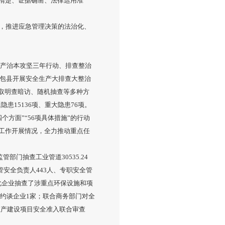
清楚、证据确凿、法律运用准
，推进应急管理决策的法治化、
生产治本攻坚三年行动、排查整治
导包县开展安全生产大排查大整治
采取明查暗访、随机抽查等多种方
患15136项、重大隐患76项。
个方面”“56项具体措施”的行动
工作开展情况，全力推动重点任
门抽查工业管道30535.24
管安全负责人443人、专职安全管
危化企业抽查了涉重点环保设施和项
，约谈企业1家；联合商务部门对全
生产建设项目安全准入联合审查