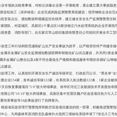
企业专项执法检查事项，对粉尘涉爆企业逐一开展检查，逐企建立重大事故隐患
6条；督促铝加工（深井铸造）企业完成风险监测预警系统建设；指导钢铁企业在
系统安装点位、感知数据和视频监控在线率，建立健全安全生产监测预警责任制
家团队，对栾城区、高新区2个重点区16家涉独立污水处理系统的企业开展指
合国资委、消防等部门，在石家庄常山纺织集团有限责任公司组织开展全市工贸
本攻坚三年行动和防范遏制矿山生产安全事故为抓手，以严格管控停产停建非煤
进金属非金属矿山安全监测感知数据联网和智能化矿山试点建设，共关闭2座金
金属非金属矿山整合以及4座不符合最低生产规模和最低服务年限的非煤矿山增
试点建设。
处理工作。认真组织开展安全生产诚信等级评定、行政处罚公示、“黑名单”企
册企业154家，发布诚信等级122家，向系统录入执法数据122条，1家企业
年灾后恢复重建项目“5·9”较大坍塌事故、裕华区河北三友能源技术开发股份有限公
限公司“10·19”较大坍塌事故、高新区集中安置区棚户区改造项目热力引入工程
般起重伤害事故等16起事故进行了挂牌督办。
。根据省应急管理厅预警指挥和航空应急项目建设的统一部署，积极推进预警指
中心，为局森林草原消防支队森林扑火指挥三维标绘系统申请了7张北斗三号短