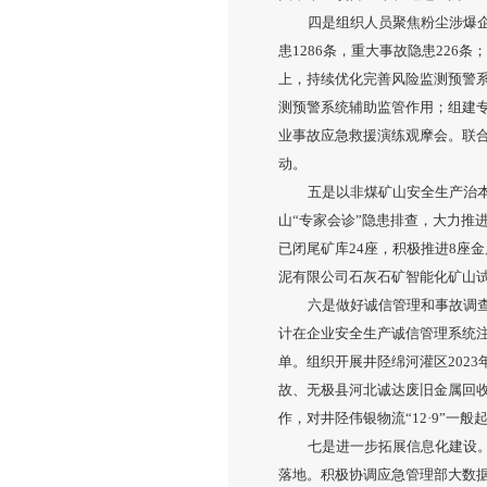
四是组织人员聚焦粉尘涉爆
患1286条，重大事故隐患22
上，持续优化完善风险监测预警
测预警系统辅助监管作用；组建专
业事故应急救援演练观摩会。联
动。
五是以非煤矿山安全生产治
山“专家会诊”隐患排查，大力推
已闭尾矿库24座，积极推进8座
泥有限公司石灰石矿智能化矿山
六是做好诚信管理和事故调查
计在企业安全生产诚信管理系统注
单。组织开展井陉绵河灌区2023
故、无极县河北诚达废旧金属回收有
作，对井陉伟银物流“12·9”一
七是进一步拓展信息化建设
落地。积极协调应急管理部大数据