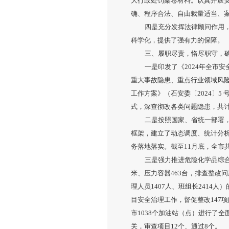
大行政处罚案卷材料。认真开展
确、程序合法、自由裁量适当、
四是充分发挥法律顾问作用
科学化，提供了强有力的保障。
三、履职尽责，恪尽职守，
一是印发了《2024年全市
重大事故隐患、重点行业领域风险
工作方案》（石安委〔2024〕
式，深查彻改各类问题隐患，共计检
二是按照国家、省统一部署，市
框架，建立了动态调度、统计分
务落地落实。截至11月底，全市共
三是强力推进危险化学品综合
米、压力容器463台，排查整改问
理人员1407人、班组长2414
目安全治理工作，督促整改147
市1038个加油站（点）进行了
关，审查项目12个、通过8个。