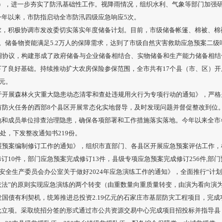
人（次），进一步夯实了防汛基础性工作。视降雨情况，组织水利、气象等部门加
今年以来，市防指启动全市防汛四级应急响应5次。
求，积极协调市发改委切实落实年度储备计划。目前，市级储备帐篷、棉被、棉
余万元。储备物资能满足5.2万人的保障需求，达到了市级自然灾害救助应急预案二级
征调协议，构建形成了政府储备与企业储备相结合、实物储备和生产能力储备相
下了良好基础。持续推动扩大农房保险参保范围，全市共有17个县（市、区）
万元。
于开展森林火灾重大隐患动态清零和查处违规用火行为专项行动的通知》，严格
有防火任务的西部8个县区开展常态化实地督导，及时发现问题并督促整改到位
和成员单位排查治理隐患，确保各项部署和工作措施落实落地。今年以来全市各
6处，下发整改通知书219份。
展预案编制修订工作的通知》，组织市直部门、各县区开展应急预案评估工作，
10件，部门应急预案完成修订13件，县级专项应急预案完成修订256件,部门
安全生产委员会办公室关于做好2024年应急演练工作的通知》，全面推行“计划
依法”的原则实现应急演练的两个转变（由重数量向重质量转变，由演为看向演
发国债有利契机，统筹推进总投资2.19亿元的石家庄市基层防灾工程项目，完
批立项。采取统招分签的形式通过市公共资源交易中心完成项目招投标并指导县