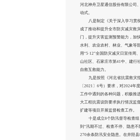
河北神舟卫星通信股份有限公司、
动式。
八是制定《关于深入学习贯彻
成了推动和提升全市防灾减灾救灾
门，提升灾害监测预警能力，加
水利、农业农村、林业、气象等部
用“5·12”全国防灾减灾日宣传
山社区、石家庄市第41中、建
自救互救能力。
九是按照《河北省抗震救灾
〔2021〕6号）要求，对20
工作中遇到的各种问题，积极推进
大工程抗震设防要求执行情况监
扩建等项目开展监督检查工作。
十是成立8个防汛督导检查组
到“汛期不过、检查不停、隐患不
270余条防汛安全隐患。在井陉