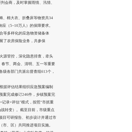
强研判会商，及时掌握雨情、汛情、
褥、棉大衣、折叠床等物资共34
响应（5~10万人）的保障要求。
结合等多样化的应急物资储备体
开展了农房保险业务，共参保
火源管控，深化隐患排查，牵头
。春节、两会、清明、五一等重要
级各部门共派出督查组613个，
根据评估结果组织应急预案编制
预案完成修订246件，乡镇预案完
+记录+评估”模式，按照“市抓重
为战转变）。截至目前，市级重点
成项目可研报告、初步设计并通过市
（市、区）共同推进项目实施。