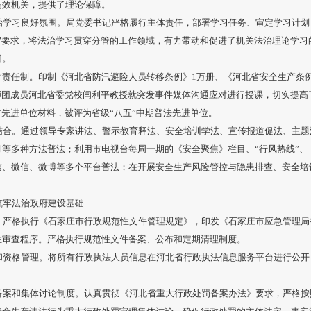
高效机关，提供了理论保障。
治学习良好氛围。局党委书记严格履行主体责任，部署学习任务、审定学习计划
”要求，将法治学习贯穿分管的工作领域，有力带动和促进了机关法治理论学习
围。
”责任制。印制《河北省防汛避险人员转移条例》1万册、《河北省安全生产条
师团成员河北省委党校闫利平教授就突发事件媒体沟通应对进行授课，切实提高
省先进单位材料，被评为省级“八五”中期普法先进单位。
结合。通过领导专家讲法、警示教育释法、安全培训学法、宣传报道促法、主题
等多种方法普法；利用市电视台每周一期的《安全聚焦》栏目、“行风热线”、
信、微信、微博等多个平台普法；在开展安全生产风险管控与隐患排查、安全培
。
筑牢法治政府建设基础
。严格执行《石家庄市行政规范性文件管理规定》，印发《石家庄市应急管理局
性审查程序。严格执行规范性文件备案、公布和定期清理制度。
和资格管理。将所有行政执法人员信息在河北省行政执法信息服务平台进行公开
备案和集体讨论制度。认真贯彻《河北省重大行政处罚备案办法》要求，严格按