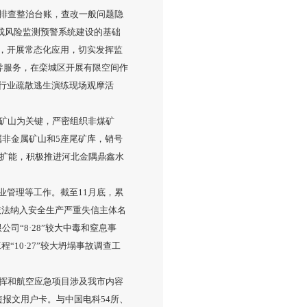
排查整治台账，查改一般问题隐
完成风险监测预警系统建设的基础
，开展常态化应用，切实发挥监
导服务，在栾城区开展有限空间作
行业疏散逃生演练现场观摩活
矿山为关键，严密组织非煤矿
属非金属矿山和5座尾矿库，销号
储扩能，积极推进河北金隅鼎鑫水
业管理等工作。截至11月底，累
被依法纳入安全生产严重失信主体名
司“8·28”较大中毒和窒息事
“10·27”较大坍塌事故调查工
挥和航空应急项目涉及我市内容
报文用户卡。与中国电科54所、