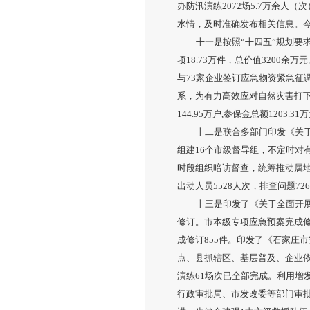
办防汛演练2072场5.7万余
水情，及时准确发布相关信息。
十一是按照“十四五”规划要
项18.73万件，总价值3200
与73家企业签订应急物资紧急
系，为有力高效应对自然灾害打
144.95万户,参保金总额1203.31
十二是联合多部门印发《关
组建16个市级督导组，不定时对
时段组织暗访督查，统筹推动属地
出动人员5528人次，排查问题72
十三是印发了《关于全面开
修订。市本级专项应急预案完成修订
成修订855件。印发了《石家庄市
点、县抓辖区、基层普及、企业
演练61场次已全部完成。利用增
行政审批局、市发改委等部门审