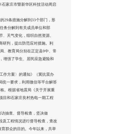
4年石家庄市暨新华区科技活动周启
29条措施分解到33个部门，形
作任务分解到有关成员单位和部
节、天气变化，组织自然资源、
商研判，提出防范应对措施。利
管理局、教育局分别在正定县9中、常
力，增强了学生、居民应急避险和
工作方案〉的通知》（冀抗震办
震局统一要求，利用微信等平台解答
0栋。根据省地震局《关于开展重
项目和石家庄良村热电一期工程
暗访抽查、督导检查，坚决做
段及工程情况进行督导检查，查改
教育群众的目的。今年以来，共举