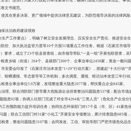
安全生产违法行为重大行政处罚审理集体讨论，确保行政处罚的主体法定、事实
案卷文书规范。
，使其在更多决策、更广领域中提供法律意见建议，为防范领导决策的法律风险
确保法治政府建设绩效
安全生产工作要点》，明确了树立安全发展理念、压实安全生产责任、推进安全
防控、加大执法监管力度等10个方面51项重点工作任务。根据《石家庄市领
5 号）要求，成立了23个驻县督查组，由市领导带队“一县一组”开展包联督查，
查乡镇（街道）264个、县级部门300个、企事业单位2458家，查改一般问题隐
安委会印发了《石家庄市治本攻坚“1+29”行动方案》，搭建起“十大行动”“四
析、晾晒通报、常态督导等工作机制，多次调度、通报、暗访治本攻坚三年行动
检查企事业单位5.9万家，发现整改重大隐患2077项，帮扶重点企业845家。
治理。联合消防部门督导重大危险源企业排查整治问题隐患537项；配合市场监管部
题隐患92项；协调人社部门完成了对全市4264名“三类人员”（危化生产企业分
人）的工伤预防能力提升培训任务；协同生态环保部门对17个县（市、区）41家
项问题；联合工信部门对31家“小化工”开展安全专项整治，累计排查隐患685项
全面检查，整改问题隐患3107项；会同发改、工信、审批等部门严把市级危化品