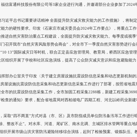
福信富通科技股份有限公司等3家企业进行沟通，并邀请部分企业参加了202
习近平总书记重要讲话精神 全面提升防灾减灾救灾能力的工作措施》，将制定的
能力的硬性要求。印发《石家庄市减灾委员会2024年工作要点》，将重点工
快推进自然灾害防治重点工程建设，全面提升防灾减灾救灾能力。每季度或视季
门召开我市“自然灾害风险形势会商会”，对全市下一季度自然灾害形势进行会
周、“10·13”国际减灾日等时机，联合正定县应急管理局、教育局，桥西区应急
行社区组织开展了学校和社区应急演练，提高了公众防灾减灾意识和应急避险能
指挥部办公室关于印发〈关于建立房屋设施抗震设防信息采集和动态更新机制的
24年度房屋设施抗震设防信息采集和动态更新信息采集工作进行了部署，按照省地
全市的抗震设防信息采集工作，全市加固工程采集2288栋，新建工程采集369
督检查的通知》要求，配合省地震局对西柏坡电厂四期工程、河北以岭药业新建
，采取“四不两直”方式对县（市、区）及市防指成员单位防汛备汛等工作进行
除、整改不止”。对水库、河道、尾矿区、南水北调、主城区排水管网等重点地
县组织开展市级山洪灾害防汛避险转移综合演练，起到了检验预案、锻炼队伍、