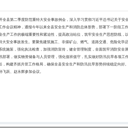
开全县第二季度防范重特大安全事故例会，深入学习贯彻习近平总书记关于安
工作会议精神，通报今年以来全县安全生产和消防总体形势，部署下一阶段工
全生产工作的极端重要性和紧迫性，提高政治站位，筑牢安全生产思想防线，
特大安全事故发生。要聚焦建筑施工、非煤矿山、燃气、道路交通、危险化学
系统施策，强化执法检查，加强消防宣传，健全管理制度，全面筑牢消防安全
汛部署，做实物资储备与人员管理，强化值班值守，扎实做好防汛抗旱各项工
任，构建齐抓共管工作格局，确保全县安全生产和防汛抗旱形势持续稳定向好
孙飞跃、赵永辉参加会议。