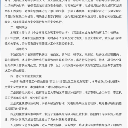
修订。为高效应对冬季降雪天气，最大限度减少降雪、冰冻对城市交通、市容环境和市民生产
生活秩序的影响，确保雪后城市道路安全畅通、市容整洁有序，市城管局结合我市城区区划调
整和工作实际，对原应急预案进行了修订和完善，形成了本预案。新预案旨在进一步健全城区
清雪除冰应急工作机制，明确各级各部门职责，优化资源配置和作业流程，提升协同快速处置
能力，切实保障城市安全运行和市民安全出行。
二、编制依据
本预案主要依据《突发事件应急预案管理办法》《石家庄市城市市容和环境卫生管理条
例》等法律、法规和规范性文件，同时参考了国家及河北省关于自然灾害应对、城市运行保障
等相关要求，结合我市历年清雪除冰工作实际经验制定。
三、适用范围
本预案适用于石家庄市长安区、桥西区、新华区、裕华区、高新区、经开区城区范围内，
因冬季降雪、冰冻天气导致或可能导致的道路积雪结冰，需进行应急清雪、除冰、融雪作业及
相关保障工作的应对处置。其他县（市、区）人民政府可参照本预案制定辖区城区冬季清雪除
冰工作应急预案。
四、修订前后的主要变化
一是将“融雪清雪工作应急预案”更名为“清雪除冰工作应急预案”，冬季道路结冰比积雪对
交通安全危害更大，本预案加强了对结冰情况的应对。
二是完善组织架构，指挥部更名为市城区清雪除冰指挥部，增加市委社会工作部、市直机
关工委等单位成员，细化部门职责。
三是优化预警响应机制，明确四级预警标准，完善应急响应启动程序，规定各级响应的指
挥权限和处置措施。
四是细化作业标准和要求，制定了道路风险等级分级处置机制，按照四个等级实施分级作
业。同时对其他区域清雪除冰提出了具体时限和质量要求。
五是健全应急准备措施，对人员物资储备、设备维护、培训演练等保障措施提出了明确的