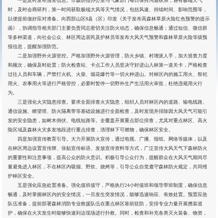
一是及时发布预警信息。市森防指办公室与气象部门每日保持沟通联系，遇有极端天气
时，及时会商研判，第一时间获取极端大风等天气情况，包括风速、持续时间、影响范围等，
以便提前做好应对准备。向西部山区8县（区）印发《关于发布高森林草原火险红色预警的提示
函》，协调指导相关部门主要负责同志密切关注防火动态，确保信息畅通；通过短信、微信群
等多种渠道，向社会公众、林区周边居民及护林员等发布大风天气预警和森林草原火险等级预
报信息，提醒加强防范。
二是加强野外火源管控。严格加强野外火源管理，防火乡镇、村增派人手，加大巡查力度
和频次，确保及时处置；防火检查站、卡点工作人员坚决守好进山入林第一道关卡，严格检查
过往人员和车辆，严禁打火机、火柴、烟花爆竹等一切火种进山。对林区内的施工用火、祭祀
用火、农事用火等进行严格管控，必要时暂停一切野外生产生活用火审批，杜绝违规用火行
为。
三是强化火灾隐患排查。要求全面排查火灾隐患，组织人员对林区内的道路、输电线路、
通信设施、瞭望塔、防火隔离带等基础设施进行全面检查，及时发现并排除因大风天气可能引
发的安全隐患，如树木倒伏、电线短路等。全覆盖开展重点部位排查，尤其对重点林区、高火
险区域及森林火灾多发地段进行重点排查，清理林下可燃物，确保林区安全。
四是加强宣传教育引导。大力开展防火宣传，通过电视、广播、报纸、网络等媒体，以及
在林区周边设置宣传牌、张贴宣传标语、发放宣传资料等方式，广泛宣传大风天气下森林防火
的重要性和注意事项，提高公众的防火意识。积极引导公众行为，提醒群众在大风天气期间尽
量避免进入林区，不在林区内吸烟、野炊、烧烤等，引导公众自觉遵守森林防火规定，共同维
护林区安全。
五是强化应急处置准备。强化值班值守，严格执行24小时值班和领导带班制度，确保信息
畅通，及时掌握林区内的安全情况，一旦发生突发情况，能够迅速响应、有效处置。预置应急
队伍准备，提前部署森林消防专业救援队伍在重点林区靠前驻防，安排专业力量开展携装巡
护，确保在火灾发生时能够快速到达现场进行扑救。同时，检查和补充各类灭火装备、物资，