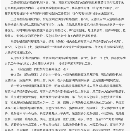
二是规范预防和预警机制内容。“三、预防和预警机制”的预警信息和预警行动内容属于执
行层面的具象操作内容，考虑预案编制的标准范式，将其作为附件。结合“两个机制”，在“三、
预防和预警机制”中补充预警“叫应”机制的工作原则，强化预警“叫应”机制的末端落实。
三是调整应急响应内容。按照国家防汛抗旱应急预案，将“四、应急响应”中应急响应条件
和行动等内容按照从高到低的顺序排列。将市、县防汛抗旱指挥机构响应行动的表述进一步合
并优化。同时将应急响应措施内容进行调整优化，将“信息报送、处理和发布，指挥和调度，抢
险救灾，安全防护和医疗救护，应急响应结束”中有关内容进行调整精炼。
四是明确提前转移避险内容。按照《条例》相关条款和省防汛抗旱指挥部的“两个机制”，
在“四、应急响应（七）指挥和调度”中明确遭遇极端天气应提前转移，并做好重点区域和重点
人群的转移避险工作。
五是增加灾害评估内容。结合国家防汛抗旱应急预案，在“六、善后工作（六）防汛抗旱防
台风工作评价”增加：发生重特大灾害时，按规定开展灾害评估工作。
五、《应急预案》的框架与主要内容是什么？
修订后的《应急预案》共分为六个部分，分别为组织指挥体系及职责、预防和预警机制、
应急响应、应急保障、善后工作、附则，在开头段落明确编制目的、适用范围和编制依据。
第一部分为组织指挥体系及职责，明确省防汛抗旱指挥部组成人员及省防汛抗旱指挥部、
省防汛抗旱指挥部办公室、省防汛抗旱指挥部各成员单位工作职责。第二部分为预防和预警机
制，重点对预报预警信息、预防预警行动进行明确。第三部分为应急响应，按照灾害严重程
度，将应急响应由高到低依次为一、二、三、四级，并明确每级应急响应的启动条件、响应行
动及不同灾害的应急响应措施、信息报送和发布、指挥和调度、抢险救灾、安全防护和医疗救
护、紧急管控与社会动员、响应调整及终止等内容。第四部分为应急保障，包括通信、现场救
援和工程抢险、应急队伍、供电、交通运输、医疗卫生、治安、物资、资金等9个方面保障措
施。第五部分为善后工作，对受灾群众救助、防汛抢险物料补充、水毁工程修复、蓄滞洪区运
用补偿、灾后重建、工作评价和评估等进行规定。第六部分为附则，包括预案管理、奖励与责