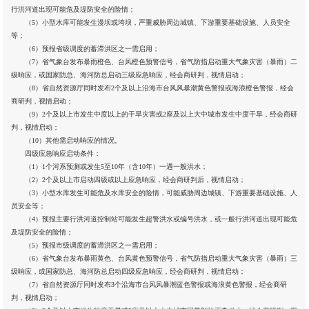
行洪河道出现可能危及堤防安全的险情；
（5）小型水库可能发生漫坝或垮坝，严重威胁周边城镇、下游重要基础设施、人员安全
等；
（6）预报省级调度的蓄滞洪区之一需启用；
（7）省气象台发布暴雨橙色、台风橙色预警信号，省气防指启动重大气象灾害（暴雨）二
级响应，或国家防总、海河防总启动三级应急响应，经会商研判，视情启动；
（8）省自然资源厅同时发布2个及以上沿海市台风风暴潮黄色警报或海浪橙色警报，经会
商研判，视情启动；
（9）2个及以上市发生中度以上的干旱灾害或2座及以上大中城市发生中度干旱，经会商研
判，视情启动；
（10）其他需启动响应的情况。
四级应急响应启动条件：
（1）1个河系预测或发生5至10年（含10年）一遇一般洪水；
（2）2个及以上市启动四级或以上应急响应，经会商研判后，视情启动；
（3）小型水库发生可能危及水库安全的险情，可能威胁周边城镇、下游重要基础设施、人
员安全等；
（4）预报主要行洪河道控制站可能发生超警洪水或编号洪水，或一般行洪河道出现可能危
及堤防安全的险情；
（5）预报市级调度的蓄滞洪区之一需启用；
（6）省气象台发布暴雨黄色、台风黄色预警信号，省气防指启动重大气象灾害（暴雨）三
级响应，或国家防总、海河防总启动四级应急响应，经会商研判，视情启动；
（7）省自然资源厅同时发布3个沿海市台风风暴潮蓝色警报或海浪黄色警报，经会商研
判，视情启动；