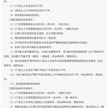
动；
（7）2个及以上市发生特大干旱；
（8）2座及以上大中城市发生特大干旱；
（9）其他需启动响应的情况。
二级应急响应启动条件：
（1）1个河系预测或发生20至50年（含50年）一遇大洪水；
（2）2个及以上河系预测或发生10至20年（含20年）一遇较大洪水；
（3）主要行洪河道堤防发生漫溢、决口等重大险情；
（4）预报国家级调度的蓄滞洪区之一需启用；
（5）大中型水库出现可能危及水库安全的严重险情或发生超校核水位情况；
（6）多座小型水库可能发生漫坝或垮坝；
（7）省气象台发布暴雨红色、台风红色预警信号，省气象灾害防御指挥部（以下简称省气
防指）启动重大气象灾害（暴雨）一级响应，经会商研判，视情启动；
（8）省自然资源厅同时发布2个及以上沿海市台风风暴潮橙色警报或海浪红色警报，经会
商研判，视情启动；
（9）2个及以上市发生严重干旱或1个市发生特大干旱；
（10）1座大城市发生严重干旱或2座及以上中等城市发生特大干旱，经会商研判，视情启
动；
（11）其他需启动响应的情况。
三级应急响应启动条件：
（1）1个河系预测或发生10至20年（含20年）一遇较大洪水；
（2）2个及以上河系预测或发生5至10年（含10年）一遇一般洪水；
（3）2个及以上市启动三级或以上应急响应，经会商研判后，视情启动；
（4）预报2条及以上主要行洪河道控制站可能发生超警洪水或编号洪水，或2条及以上一般