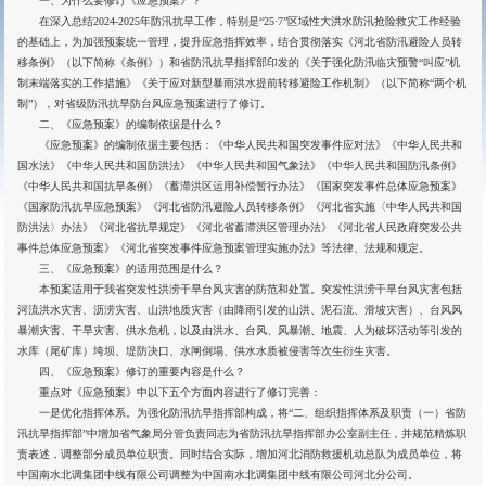
一、为什么要修订《应急预案》？
在深入总结2024-2025年防汛抗旱工作，特别是“25·7”区域性大洪水防汛抢险救灾工作经验
的基础上，为加强预案统一管理，提升应急指挥效率，结合贯彻落实《河北省防汛避险人员转
移条例》（以下简称《条例》）和省防汛抗旱指挥部印发的《关于强化防汛临灾预警“叫应”机
制末端落实的工作措施》《关于应对新型暴雨洪水提前转移避险工作机制》（以下简称“两个机
制”），对省级防汛抗旱防台风应急预案进行了修订。
二、《应急预案》的编制依据是什么？
《应急预案》的编制依据主要包括：《中华人民共和国突发事件应对法》《中华人民共和
国水法》《中华人民共和国防洪法》《中华人民共和国气象法》《中华人民共和国防汛条例》
《中华人民共和国抗旱条例》《蓄滞洪区运用补偿暂行办法》《国家突发事件总体应急预案》
《国家防汛抗旱应急预案》《河北省防汛避险人员转移条例》《河北省实施〈中华人民共和国
防洪法〉办法》《河北省抗旱规定》《河北省蓄滞洪区管理办法》《河北省人民政府突发公共
事件总体应急预案》《河北省突发事件应急预案管理实施办法》等法律、法规和规定。
三、《应急预案》的适用范围是什么？
本预案适用于我省突发性洪涝干旱台风灾害的防范和处置。突发性洪涝干旱台风灾害包括
河流洪水灾害、沥涝灾害、山洪地质灾害（由降雨引发的山洪、泥石流、滑坡灾害）、台风风
暴潮灾害、干旱灾害、供水危机，以及由洪水、台风、风暴潮、地震、人为破坏活动等引发的
水库（尾矿库）垮坝、堤防决口、水闸倒塌、供水水质被侵害等次生衍生灾害。
四、《应急预案》修订的重要内容是什么？
重点对《应急预案》中以下五个方面内容进行了修订完善：
一是优化指挥体系。为强化防汛抗旱指挥部构成，将“二、组织指挥体系及职责（一）省防
汛抗旱指挥部”中增加省气象局分管负责同志为省防汛抗旱指挥部办公室副主任，并规范精炼职
责表述，调整部分成员单位职责。同时结合实际，增加河北消防救援机动总队为成员单位，将
中国南水北调集团中线有限公司调整为中国南水北调集团中线有限公司河北分公司。