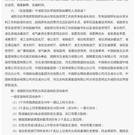
任追究、预案解释、实施时间。
六、《应急预案》中省防汛抗旱指挥部由哪些人员组成？
省防汛抗旱指挥部指挥长由分管应急管理工作的常务副省长担任，常务副指挥长由分管水
利工作的副省长担任，副指挥长由武警河北总队副司令员、省军区战备建设局局长、省政府分
管应急管理工作的副秘书长、省政府分管水利工作的副秘书长以及省应急管理厅、省水利厅、
省住房城乡建设厅、省气象局主要负责同志担任，省委宣传部、省委网信办、省发展改革委、
省教育厅、省工业和信息化厅、省公安厅、省财政厅、省自然资源厅、省住房城乡建设厅、省
交通运输厅、省水利厅、省农业农村厅、省商务厅、省文化和旅游厅、省卫生健康委、省应急
管理厅、省广播电视局、省气象局、省地震局、省通信管理局、河北海事局、中国铁路北京局
集团有限公司石家庄铁路办事处、国网河北省电力有限公司、国网冀北电力有限公司、河北机
场管理集团有限公司、河北省消防救援总队、河北消防救援机动总队、中国南水北调集团中线
有限公司河北分公司、中国安能集团第一工程局有限公司唐山分公司、中国电信股份有限公司
河北分公司、中国移动通信集团河北有限公司、中国联合网络通信有限公司河北省分公司、中
国铁塔股份有限公司河北省分公司、河北水利发展集团有限公司分管负责同志为省防汛抗旱指
挥部成员。
附：省级防汛抗旱防台风应急响应启动条件
一级应急响应启动条件：
（1）1个河系预测或发生50年一遇以上特大洪水；
（2）2个及以上河系预测或发生20至50年（含50年）一遇大洪水；
（3）我省确定的4条必保堤防发生漫溢、决口等重大险情；
（4）预报国家级调度的蓄滞洪区有２个及以上需启用；
（5）大型水库或2座及以上中型水库可能发生漫坝、垮坝等重大险情；
（6）省自然资源厅同时发布2个及以上沿海市台风风暴潮红色警报，经会商研判，视情启