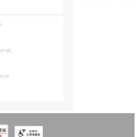
0
-07-08
01-07