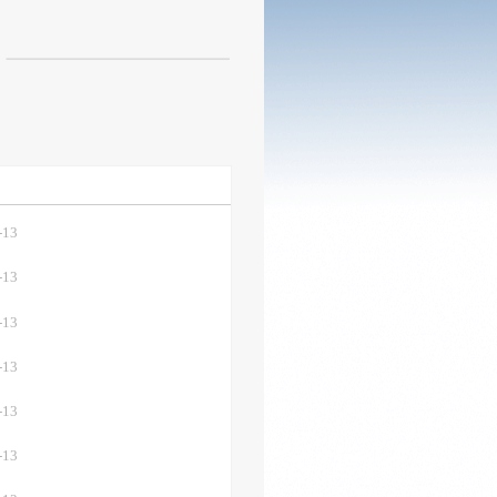
-13
-13
-13
-13
-13
-13