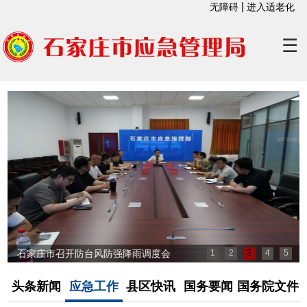
|
无障碍
进入适老化
☰
石家庄市召开防台风防强降雨调度会
1
2
3
4
5
头条新闻
应急工作
县区快讯
国务要闻
国务院文件