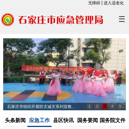
|
无障碍
进入适老化
☰
石家庄市组织开展防灾减灾系列宣教...
1
2
3
4
5
头条新闻
应急工作
县区快讯
国务要闻
国务院文件